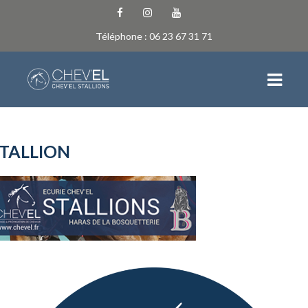
Téléphone : 06 23 67 31 71
ACCUEIL
TALLION
NEWS
L’ÉCURIE
QUI SOMMES-NOUS
EQUIPE
LES INSTALLATIONS