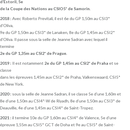
d’Estoril, 5e
de la Coupe des Nations au CSIO5* de Samorin
.
2018 :
Avec Roberto Previtali, il est 6e du GP 1,50m au CSI3*
d’Oliva,
9e du GP 1,50m au CSI3* de Lanaken, 8e du GP 1,45m au CSI2*
d’Oliva. Il passe sous la selle de Jeanne Sadran avec lequel il
termine
2e du GP 1,35m au CSI2* de Prague
.
2019 :
Il est notamment
2e du GP 1,45m au CSI2* de Praha
et se
classe
dans les épreuves 1,45m aux CSI2* de Praha, Valkenswaard, CSI5*
de New York.
2020 :
sous la selle de Jeanne Sadran, il se classe 5e d’une 1,60m et
8e d’une 1,50m au CSI4*-W de Riyadh, 8e d’une 1,50m au CSI3* de
Deauville, 4e d’une 1,45m au CSI4* de Saint-Tropez.
2021 :
il termine 10e du GP 1,60m au CSI4* de Valence, 5e d’une
épreuve 1,55m au CSI5* GCT de Doha et 9e au CSI5* de Saint-