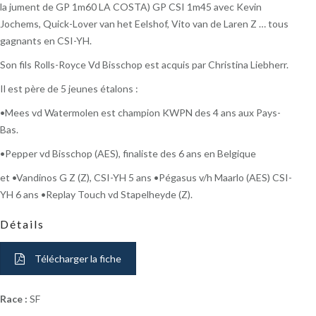
la jument de GP 1m60 LA COSTA) GP CSI 1m45 avec Kevin
Jochems, Quick-Lover van het Eelshof, Vito van de Laren Z … tous
gagnants en CSI-YH.
Son fils Rolls-Royce Vd Bisschop est acquis par Christina Liebherr.
Il est père de 5 jeunes étalons :
•Mees vd Watermolen est champion KWPN des 4 ans aux Pays-
Bas.
•Pepper vd Bisschop (AES), finaliste des 6 ans en Belgique
et •Vandinos G Z (Z), CSI-YH 5 ans •Pégasus v/h Maarlo (AES) CSI-
YH 6 ans •Replay Touch vd Stapelheyde (Z).
Détails
Télécharger la fiche
Race :
SF