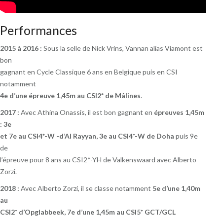
Performances
2015 à 2016 :
Sous la selle de Nick Vrins, Vannan alias Viamont est
bon
gagnant en Cycle Classique 6 ans en Belgique puis en CSI
notamment
4e d’une épreuve 1,45m au CSI2* de Mâlines
.
2017 :
Avec Athina Onassis, il est bon gagnant en
épreuves 1,45m
: 3e
et 7e au CSI4*-W -d’Al Rayyan, 3e au CSI4*-W de Doha
puis 9e
de
l’épreuve pour 8 ans au CSI2*-YH de Valkenswaard avec Alberto
Zorzi.
2018 :
Avec Alberto Zorzi, il se classe notamment
5e d’une 1,40m
au
CSI2* d’Opglabbeek, 7e d’une 1,45m au CSI5* GCT/GCL