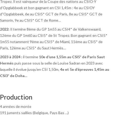
Tropez. Il est vainqueur de la Coupe des nations au CSIO-Y
d’Opglabbeek et bon gagnant en CSI 1,45m : 4e au CSIOY
d”Opglabbeek, 6e au CSI5* GCT de Paris, 8e au CSI5* GCT de
Samorin, 9e au CSI5* GCT de Rome…
2022:
Il termine 8ème du GP 1m55 au CSI4* de Valkenswaard,
12ème du GP 1m60 au CSI5* de St Tropez. Bon gagnant en CSI5*
1m55 notamment 9ème au CSI5* de Miami, 11ème au CSI5* de
Paris, 12ème au CSI5* du Saut Hermès…
2023 à 2024 :
il termine
10e d’une 1,55m au CSI5* de Paris Saut
Hermès
puis passe sous la selle de Louise Sadran en 2023 avec
laquelle il évolue jusqu’en CSI 1,50m,
4e et 5e d’épreuves 1,45m au
CSI3* de Doha…
Production
4 années de monte
191 juments saillies (Belgique, Pays Bas …)