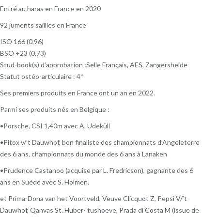
Entré au haras en France en 2020
92 juments saillies en France
ISO 166 (0,96)
BSO +23 (0,73)
Stud-book(s) d’approbation :Selle Français, AES, Zangersheide
Statut ostéo-articulaire : 4*
Ses premiers produits en France ont un an en 2022.
Parmi ses produits nés en Belgique :
•Porsche, CSI 1,40m avec A. Udeküll
•Pitox v/’t Dauwhof, bon finaliste des championnats d’Angeleterre
des 6 ans, championnats du monde des 6 ans à Lanaken
•Prudence Castanoo (acquise par L. Fredricson), gagnante des 6
ans en Suède avec S. Holmen.
et Prima-Dona van het Voortveld, Veuve Clicquot Z, Pepsi V/’t
Dauwhof, Qanvas St. Huber- tushoeve, Prada di Costa M (issue de